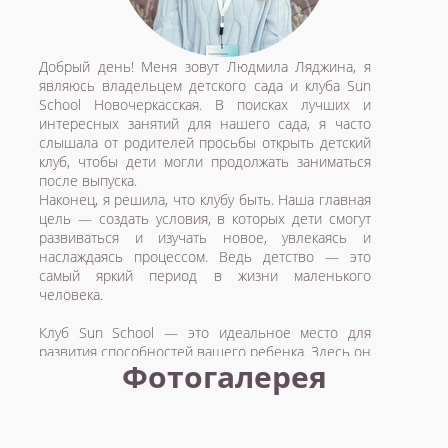
Добрый день! Меня зовут Людмила Ляджина, я
являюсь владельцем детского сада и клуба Sun
School Новочеркасская. В поисках лучших и
интересных занятий для нашего сада, я часто
слышала от родителей просьбы открыть детский
клуб, чтобы дети могли продолжать заниматься
после выпуска.
Наконец, я решила, что клубу быть. Наша главная
цель — создать условия, в которых дети смогут
развиваться и изучать новое, увлекаясь и
наслаждаясь процессом. Ведь детство — это
самый яркий период в жизни маленького
человека.
Клуб Sun School — это идеальное место для
развития способностей вашего ребенка. Здесь он
Фотогалерея
сможет попробовать себя в различных
направлениях: спортивных, творческих,
развивающих, и найти то, что ему нравится
больше всего. Все наши сотрудники и педагоги
проходят строгий отбор, и наша главная задача —