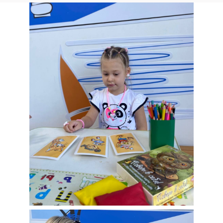
окружить ребенка заботой и вниманием,
раскрывая его потенциал.
Людмила Ляджина, собственник
детского сада и клуба
Sun School Новочеркасская