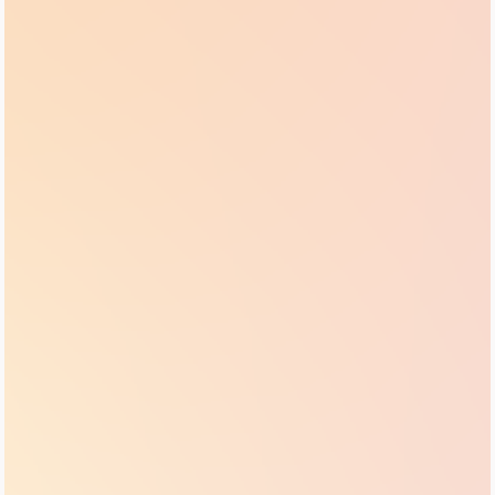
Поликарпова Анастасия
Психолог
Тренер раннего развития
Образование:
РГПУ им. А.И.Герцена,
клинический психолог.
Повышение квалификации по программе
«Арт-терапия детей и подростков. Диагностика,
коррекция, профилактика, работа с
особенностями развития» («Иматон»),
«Транзактный анализ в психологическом
консультировании» (НИЦ ВЕИП), теория,
стратегия, техники», «Когнитивно-
поведенческая терапия: теория, стратегия,
техники».
Опыт работы:
12 лет
"В работе ценю и всегда стремлюсь