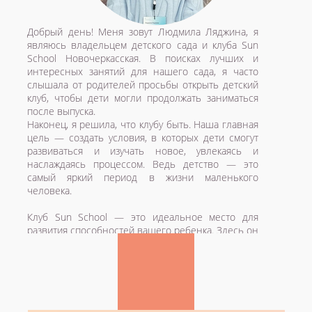
Добрый день! Меня зовут Людмила Ляджина, я
являюсь владельцем детского сада и клуба Sun
School Новочеркасская. В поисках лучших и
интересных занятий для нашего сада, я часто
слышала от родителей просьбы открыть детский
клуб, чтобы дети могли продолжать заниматься
после выпуска.
Наконец, я решила, что клубу быть. Наша главная
цель — создать условия, в которых дети смогут
развиваться и изучать новое, увлекаясь и
наслаждаясь процессом. Ведь детство — это
самый яркий период в жизни маленького
человека.
Клуб Sun School — это идеальное место для
развития способностей вашего ребенка. Здесь он
сможет попробовать себя в различных
направлениях: спортивных, творческих,
развивающих, и найти то, что ему нравится
больше всего. Все наши сотрудники и педагоги
проходят строгий отбор, и наша главная задача —
окружить ребенка заботой и вниманием,