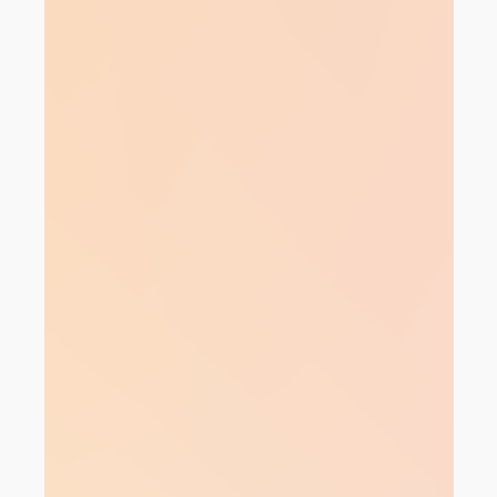
раскрывая его потенциал.
Людмила Ляджина, собственник
детского сада и клуба
Sun School Новочеркасская