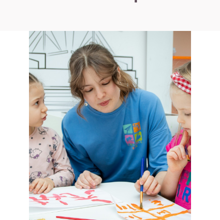
Узнайте больше о
наших занятиях на
консультации
Имя
E-mail
*
Телефон
*
должен начинаться на +7
Узнать!