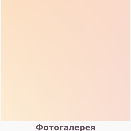
каждым годом становится всё более
востребованным. За время обучения в ВУЗе я
погрузилась в китайскую культуру и их
традиции. Это вдохновило меня на решение
преподавать именно китайский. Я уверена, что
изучение этого языка откроет детям новые
возможности и горизонты!"
О занятиях
Фотогалерея