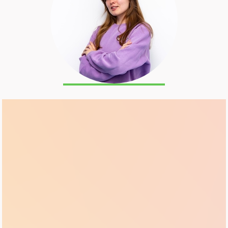
Назарова Алиса Валерьевна
Преподаватель китайского языка
Образование:
Лингвист, специалист по
межкультурной коммуникации, английский и
китайский языки.
Опыт работы:
3 года.
"Я выбрала китайский язык, потому что он с